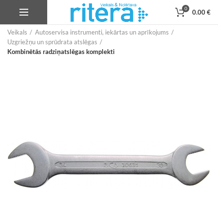
0
0.00
€
Veikals
Autoservisa instrumenti, iekārtas un aprīkojums
Uzgriežņu un sprūdrata atslēgas
Kombinētās radziņatslēgas komplekti