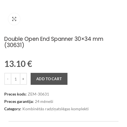
Palielināt attēlu
Double Open End Spanner 30×34 mm
(30631)
13.10
€
Quantity
ADD TO CART
Preces kods:
ZEM-30631
Preces garantija:
24 mēneši
Category:
Kombinētās radziņatslēgas komplekti