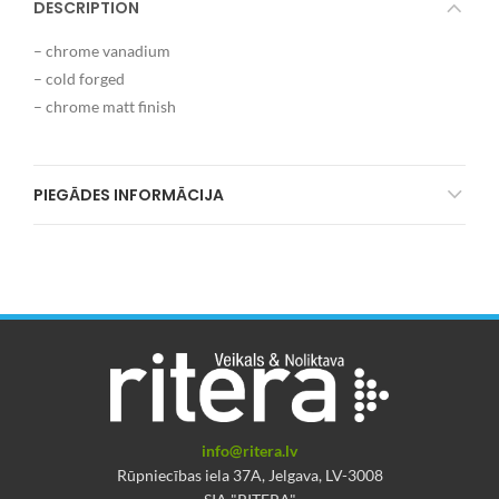
DESCRIPTION
– chrome vanadium
– cold forged
– chrome matt finish
PIEGĀDES INFORMĀCIJA
info@ritera.lv
Rūpniecības iela 37A, Jelgava, LV-3008