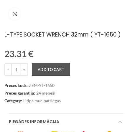
Palielināt attēlu
L-TYPE SOCKET WRENCH 32mm ( YT-1650 )
23.31
€
Quantity
ADD TO CART
Preces kods:
ZEM-YT-1650
Preces garantija:
24 mēneši
Category:
L-tipa muciņatslēgas
PIEGĀDES INFORMĀCIJA