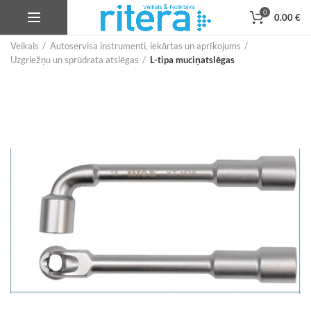
0
0.00
€
Veikals
Autoservisa instrumenti, iekārtas un aprīkojums
Uzgriežņu un sprūdrata atslēgas
L-tipa muciņatslēgas