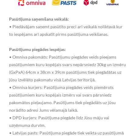
Pasūtījuma saņemšana veikalā:
• Piedāvājam saņemt pasūtīto preci arī veikalā noliktavā kur
to iespējams arī apskatīt pirms pasūtījuma veikšanas.
Pasūtījumu piegādes iespējas:
• Omniva pakomāts: Pasūtījumu piegādes veids pieejams
pasūtījumiem kuru kopējais svars nepārsniedz 30kg un izmēru
(GxPxA) 64cm x 38cm x 39cm pasūtījums tiek piegādātas uz
jūsu izvēlēto pakomatu visā Latvijas teritorijā.
• Omniva kurjers: Pasūtījuma piegādes veids piemērots
pasūtījumiem kuru kopējais izmērs vai svars pārsniedz
pakomātos pieļaujamo. Pasūtījums tiek piegādāts uz jūsu
norādīto adresi Jums vēlamajā laikā.
• DPD kurjers: Pasūtījuma piegāde līdz Jūsu māju vai
uzņēmuma durvīm.
• Latvijas pasts: Pasūtījuma piegāde tiek veikta uz pasūtījumā