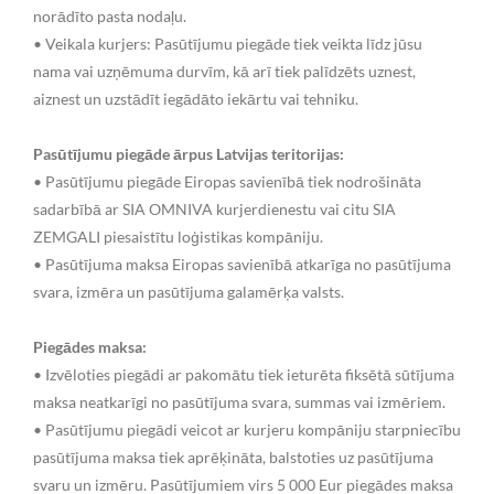
norādīto pasta nodaļu.
• Veikala kurjers: Pasūtījumu piegāde tiek veikta līdz jūsu
nama vai uzņēmuma durvīm, kā arī tiek palīdzēts uznest,
aiznest un uzstādīt iegādāto iekārtu vai tehniku.
Pasūtījumu piegāde ārpus Latvijas teritorijas:
• Pasūtījumu piegāde Eiropas savienībā tiek nodrošināta
sadarbībā ar SIA OMNIVA kurjerdienestu vai citu SIA
ZEMGALI piesaistītu loģistikas kompāniju.
• Pasūtījuma maksa Eiropas savienībā atkarīga no pasūtījuma
svara, izmēra un pasūtījuma galamērķa valsts.
Piegādes maksa:
• Izvēloties piegādi ar pakomātu tiek ieturēta fiksētā sūtījuma
maksa neatkarīgi no pasūtījuma svara, summas vai izmēriem.
• Pasūtījumu piegādi veicot ar kurjeru kompāniju starpniecību
pasūtījuma maksa tiek aprēķināta, balstoties uz pasūtījuma
svaru un izmēru. Pasūtījumiem virs 5 000 Eur piegādes maksa