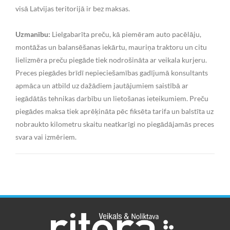
visā Latvijas teritorijā ir bez maksas.
Uzmanību:
Lielgabarīta preču, kā piemēram auto pacēlāju,
montāžas un balansēšanas iekārtu, mauriņa traktoru un citu
lielizmēra preču piegāde tiek nodrošināta ar veikala kurjeru.
Preces piegādes brīdī nepieciešamības gadījumā konsultants
apmāca un atbild uz dažādiem jautājumiem saistībā ar
iegādātās tehnikas darbību un lietošanas ieteikumiem. Preču
piegādes maksa tiek aprēķināta pēc fiksēta tarifa un balstīta uz
nobraukto kilometru skaitu neatkarīgi no piegādājamās preces
svara vai izmēriem.