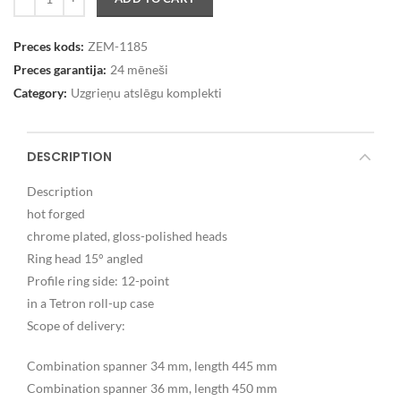
Preces kods:
ZEM-1185
Preces garantija:
24 mēneši
Category:
Uzgrieņu atslēgu komplekti
DESCRIPTION
Description
hot forged
chrome plated, gloss-polished heads
Ring head 15° angled
Profile ring side: 12-point
in a Tetron roll-up case
Scope of delivery:
Combination spanner 34 mm, length 445 mm
Combination spanner 36 mm, length 450 mm