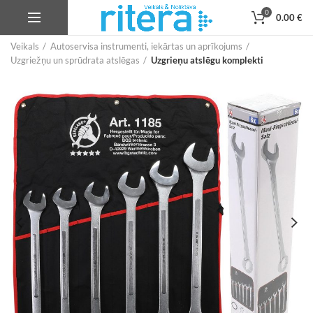
0
0.00
€
Veikals
Autoservisa instrumenti, iekārtas un aprīkojums
Uzgriežņu un sprūdrata atslēgas
Uzgrieņu atslēgu komplekti