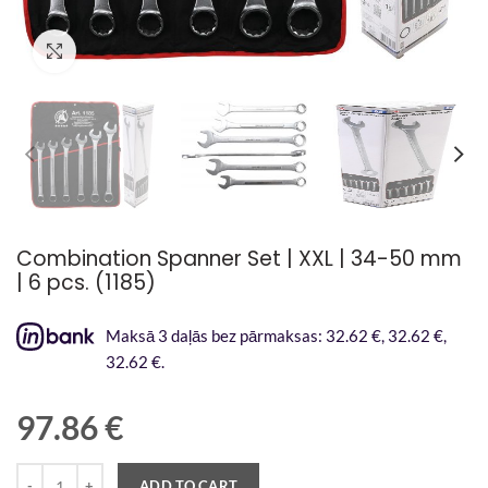
Palielināt attēlu
Combination Spanner Set | XXL | 34-50 mm
| 6 pcs. (1185)
Maksā 3 daļās bez pārmaksas: 32.62 €, 32.62 €,
32.62 €.
97.86
€
Quantity
ADD TO CART