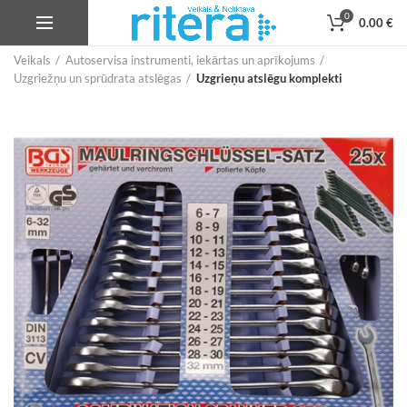
0
0.00
€
Veikals
Autoservisa instrumenti, iekārtas un aprīkojums
Uzgriežņu un sprūdrata atslēgas
Uzgrieņu atslēgu komplekti