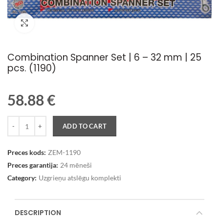
Palielināt attēlu
Combination Spanner Set | 6 – 32 mm | 25
pcs. (1190)
58.88
€
Quantity
ADD TO CART
Preces kods:
ZEM-1190
Preces garantija:
24 mēneši
Category:
Uzgrieņu atslēgu komplekti
DESCRIPTION