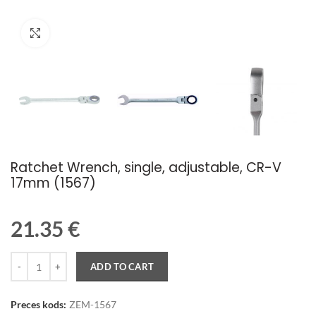
Palielināt attēlu
Ratchet Wrench, single, adjustable, CR-V
17mm (1567)
21.35
€
Quantity
ADD TO CART
Preces kods:
ZEM-1567