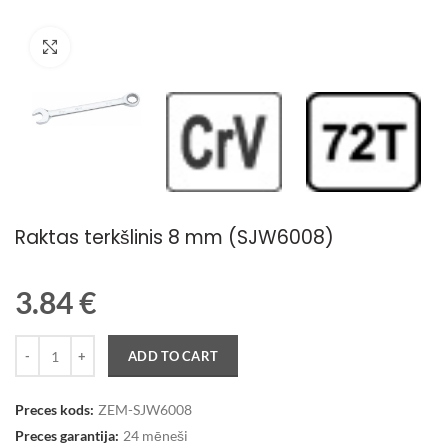
Palielināt attēlu
Raktas terkšlinis 8 mm (SJW6008)
3.84
€
Quantity
ADD TO CART
Preces kods:
ZEM-SJW6008
Preces garantija:
24 mēneši