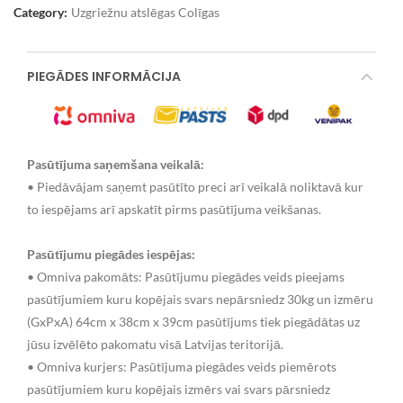
Category:
Uzgriežnu atslēgas Colīgas
PIEGĀDES INFORMĀCIJA
Pasūtījuma saņemšana veikalā:
• Piedāvājam saņemt pasūtīto preci arī veikalā noliktavā kur
to iespējams arī apskatīt pirms pasūtījuma veikšanas.
Pasūtījumu piegādes iespējas:
• Omniva pakomāts: Pasūtījumu piegādes veids pieejams
pasūtījumiem kuru kopējais svars nepārsniedz 30kg un izmēru
(GxPxA) 64cm x 38cm x 39cm pasūtījums tiek piegādātas uz
jūsu izvēlēto pakomatu visā Latvijas teritorijā.
• Omniva kurjers: Pasūtījuma piegādes veids piemērots
pasūtījumiem kuru kopējais izmērs vai svars pārsniedz