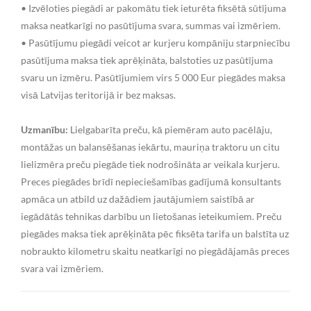
• Izvēloties piegādi ar pakomātu tiek ieturēta fiksētā sūtījuma
maksa neatkarīgi no pasūtījuma svara, summas vai izmēriem.
• Pasūtījumu piegādi veicot ar kurjeru kompāniju starpniecību
pasūtījuma maksa tiek aprēķināta, balstoties uz pasūtījuma
svaru un izmēru. Pasūtījumiem virs 5 000 Eur piegādes maksa
visā Latvijas teritorijā ir bez maksas.
Uzmanību:
Lielgabarīta preču, kā piemēram auto pacēlāju,
montāžas un balansēšanas iekārtu, mauriņa traktoru un citu
lielizmēra preču piegāde tiek nodrošināta ar veikala kurjeru.
Preces piegādes brīdī nepieciešamības gadījumā konsultants
apmāca un atbild uz dažādiem jautājumiem saistībā ar
iegādātās tehnikas darbību un lietošanas ieteikumiem. Preču
piegādes maksa tiek aprēķināta pēc fiksēta tarifa un balstīta uz
nobraukto kilometru skaitu neatkarīgi no piegādājamās preces
svara vai izmēriem.