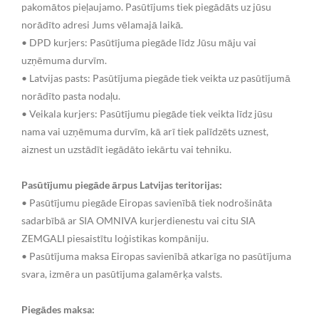
pakomātos pieļaujamo. Pasūtījums tiek piegādāts uz jūsu
norādīto adresi Jums vēlamajā laikā.
• DPD kurjers: Pasūtījuma piegāde līdz Jūsu māju vai
uzņēmuma durvīm.
• Latvijas pasts: Pasūtījuma piegāde tiek veikta uz pasūtījumā
norādīto pasta nodaļu.
• Veikala kurjers: Pasūtījumu piegāde tiek veikta līdz jūsu
nama vai uzņēmuma durvīm, kā arī tiek palīdzēts uznest,
aiznest un uzstādīt iegādāto iekārtu vai tehniku.
Pasūtījumu piegāde ārpus Latvijas teritorijas:
• Pasūtījumu piegāde Eiropas savienībā tiek nodrošināta
sadarbībā ar SIA OMNIVA kurjerdienestu vai citu SIA
ZEMGALI piesaistītu loģistikas kompāniju.
• Pasūtījuma maksa Eiropas savienībā atkarīga no pasūtījuma
svara, izmēra un pasūtījuma galamērķa valsts.
Piegādes maksa: