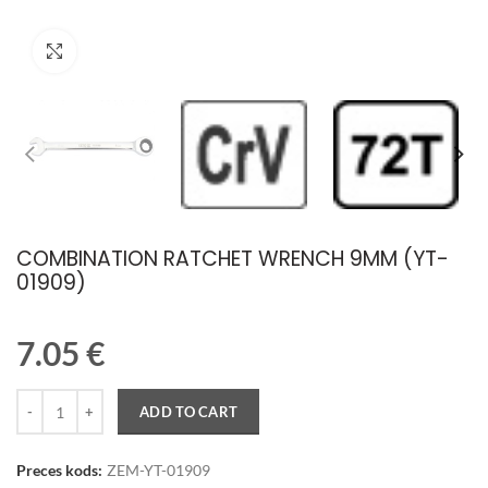
Palielināt attēlu
COMBINATION RATCHET WRENCH 9MM (YT-
01909)
7.05
€
Quantity
ADD TO CART
Preces kods:
ZEM-YT-01909