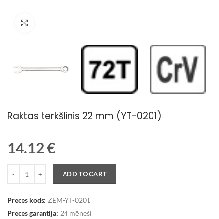
Palielināt attēlu
Raktas terkšlinis 22 mm (YT-0201)
14.12
€
Quantity
ADD TO CART
Preces kods:
ZEM-YT-0201
Preces garantija:
24 mēneši