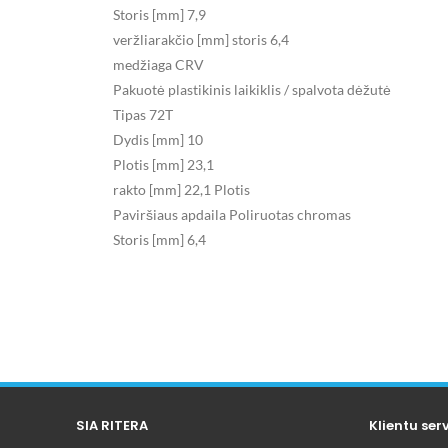
Storis [mm] 7,9
veržliarakčio [mm] storis 6,4
medžiaga CRV
Pakuotė plastikinis laikiklis / spalvota dėžutė
Tipas 72T
Dydis [mm] 10
Plotis [mm] 23,1
rakto [mm] 22,1 Plotis
Paviršiaus apdaila Poliruotas chromas
Storis [mm] 6,4
SIA RITERA
Klientu ser