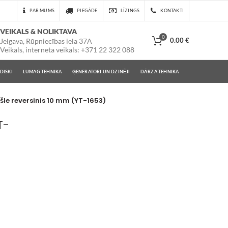
PAR MUMS
PIEGĀDE
LĪZINGS
KONTAKTI
VEIKALS & NOLIKTAVA
0
0.00
€
Jelgava, Rūpniecības iela 37A
Veikals, interneta veikals: +371 22 322 088
DISKI
LUMAG TEHNIKA
ĢENERATORI UN DZINĒJI
DĀRZA TEHNIKA
šle reversinis 10 mm (YT-1653)
T-