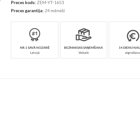
Preces kods:
ZEM-YT-1653
Preces garantija:
24 mēneši
NR.1 SAVĀ NOZARĒ
BEZMAKSAS SAŅEMŠANA
14 DIENU NA
Latvijā
Veikalā
atgriešana