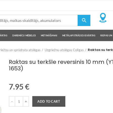
KĀRTAS
DARBNĪCU MĒBELES
METINĀŠANAI
METĀLAPSTRĀDES IEKĀRTAS
RIEPAS UN 
Raktas su terk
iežņu un sprūdrata atslēgas
Uzgriežnu atslēgas Colīgas
Raktas su terkšle reversinis 10 mm (Y
1653)
7.95
€
Quantity
ADD TO CART