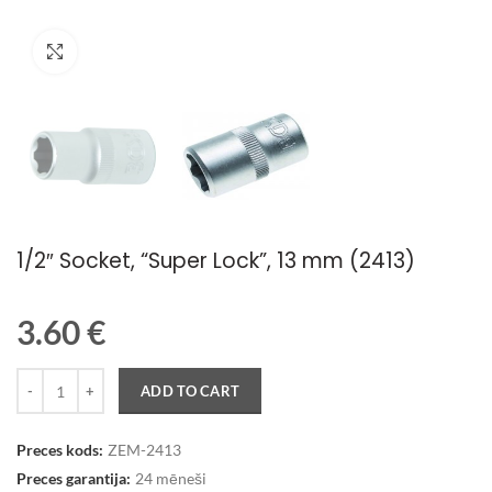
Palielināt attēlu
1/2″ Socket, “Super Lock”, 13 mm (2413)
3.60
€
Quantity
ADD TO CART
Preces kods:
ZEM-2413
Preces garantija:
24 mēneši