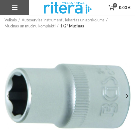
0
0.00
€
Veikals
Autoservisa instrumenti, iekārtas un aprīkojums
Muciņas un muciņu komplekti
1/2" Muciņas