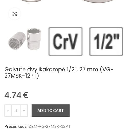
Palielināt attēlu
Galvutė dvylikakampė 1/2″, 27 mm (VG-
27MSK-12PT)
4.74
€
Quantity
ADD TO CART
Preces kods:
ZEM-VG-27MSK-12PT