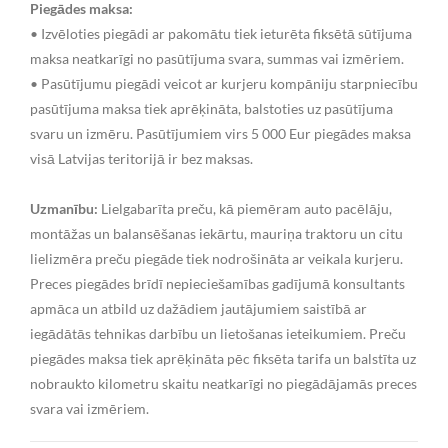
Piegādes maksa:
• Izvēloties piegādi ar pakomātu tiek ieturēta fiksētā sūtījuma
maksa neatkarīgi no pasūtījuma svara, summas vai izmēriem.
• Pasūtījumu piegādi veicot ar kurjeru kompāniju starpniecību
pasūtījuma maksa tiek aprēķināta, balstoties uz pasūtījuma
svaru un izmēru. Pasūtījumiem virs 5 000 Eur piegādes maksa
visā Latvijas teritorijā ir bez maksas.
Uzmanību:
Lielgabarīta preču, kā piemēram auto pacēlāju,
montāžas un balansēšanas iekārtu, mauriņa traktoru un citu
lielizmēra preču piegāde tiek nodrošināta ar veikala kurjeru.
Preces piegādes brīdī nepieciešamības gadījumā konsultants
apmāca un atbild uz dažādiem jautājumiem saistībā ar
iegādātās tehnikas darbību un lietošanas ieteikumiem. Preču
piegādes maksa tiek aprēķināta pēc fiksēta tarifa un balstīta uz
nobraukto kilometru skaitu neatkarīgi no piegādājamās preces
svara vai izmēriem.