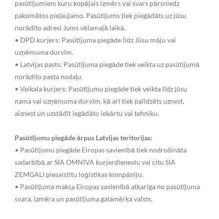
pasūtījumiem kuru kopējais izmērs vai svars pārsniedz
pakomātos pieļaujamo. Pasūtījums tiek piegādāts uz jūsu
norādīto adresi Jums vēlamajā laikā.
• DPD kurjers: Pasūtījuma piegāde līdz Jūsu māju vai
uzņēmuma durvīm.
• Latvijas pasts: Pasūtījuma piegāde tiek veikta uz pasūtījumā
norādīto pasta nodaļu.
• Veikala kurjers: Pasūtījumu piegāde tiek veikta līdz jūsu
nama vai uzņēmuma durvīm, kā arī tiek palīdzēts uznest,
aiznest un uzstādīt iegādāto iekārtu vai tehniku.
Pasūtījumu piegāde ārpus Latvijas teritorijas:
• Pasūtījumu piegāde Eiropas savienībā tiek nodrošināta
sadarbībā ar SIA OMNIVA kurjerdienestu vai citu SIA
ZEMGALI piesaistītu loģistikas kompāniju.
• Pasūtījuma maksa Eiropas savienībā atkarīga no pasūtījuma
svara, izmēra un pasūtījuma galamērķa valsts.