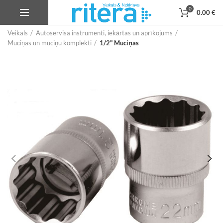
0
0.00
€
Veikals
Autoservisa instrumenti, iekārtas un aprīkojums
Muciņas un muciņu komplekti
1/2" Muciņas