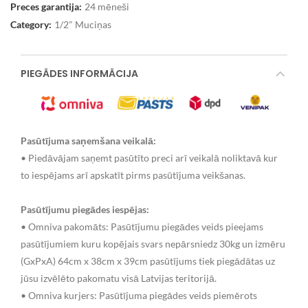
Preces garantija:
24 mēneši
Category:
1/2" Muciņas
PIEGĀDES INFORMĀCIJA
Pasūtījuma saņemšana veikalā:
• Piedāvājam saņemt pasūtīto preci arī veikalā noliktavā kur
to iespējams arī apskatīt pirms pasūtījuma veikšanas.
Pasūtījumu piegādes iespējas:
• Omniva pakomāts: Pasūtījumu piegādes veids pieejams
pasūtījumiem kuru kopējais svars nepārsniedz 30kg un izmēru
(GxPxA) 64cm x 38cm x 39cm pasūtījums tiek piegādātas uz
jūsu izvēlēto pakomatu visā Latvijas teritorijā.
• Omniva kurjers: Pasūtījuma piegādes veids piemērots