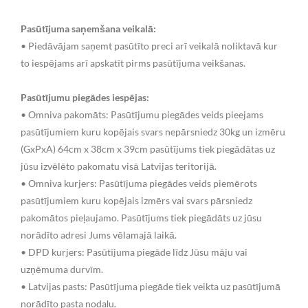
Pasūtījuma saņemšana veikalā:
• Piedāvājam saņemt pasūtīto preci arī veikalā noliktavā kur
to iespējams arī apskatīt pirms pasūtījuma veikšanas.
Pasūtījumu piegādes iespējas:
• Omniva pakomāts: Pasūtījumu piegādes veids pieejams
pasūtījumiem kuru kopējais svars nepārsniedz 30kg un izmēru
(GxPxA) 64cm x 38cm x 39cm pasūtījums tiek piegādātas uz
jūsu izvēlēto pakomatu visā Latvijas teritorijā.
• Omniva kurjers: Pasūtījuma piegādes veids piemērots
pasūtījumiem kuru kopējais izmērs vai svars pārsniedz
pakomātos pieļaujamo. Pasūtījums tiek piegādāts uz jūsu
norādīto adresi Jums vēlamajā laikā.
• DPD kurjers: Pasūtījuma piegāde līdz Jūsu māju vai
uzņēmuma durvīm.
• Latvijas pasts: Pasūtījuma piegāde tiek veikta uz pasūtījumā
norādīto pasta nodaļu.