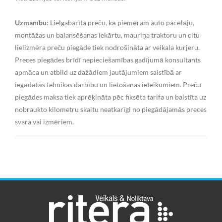
Uzmanību:
Lielgabarīta preču, kā piemēram auto pacēlāju,
montāžas un balansēšanas iekārtu, mauriņa traktoru un citu
lielizmēra preču piegāde tiek nodrošināta ar veikala kurjeru.
Preces piegādes brīdī nepieciešamības gadījumā konsultants
apmāca un atbild uz dažādiem jautājumiem saistībā ar
iegādātās tehnikas darbību un lietošanas ieteikumiem. Preču
piegādes maksa tiek aprēķināta pēc fiksēta tarifa un balstīta uz
nobraukto kilometru skaitu neatkarīgi no piegādājamās preces
svara vai izmēriem.