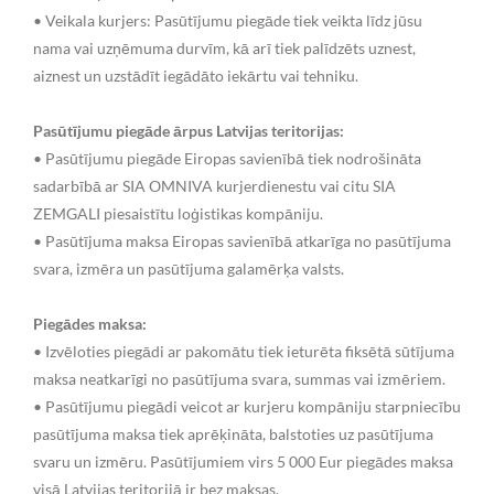
• Veikala kurjers: Pasūtījumu piegāde tiek veikta līdz jūsu
nama vai uzņēmuma durvīm, kā arī tiek palīdzēts uznest,
aiznest un uzstādīt iegādāto iekārtu vai tehniku.
Pasūtījumu piegāde ārpus Latvijas teritorijas:
• Pasūtījumu piegāde Eiropas savienībā tiek nodrošināta
sadarbībā ar SIA OMNIVA kurjerdienestu vai citu SIA
ZEMGALI piesaistītu loģistikas kompāniju.
• Pasūtījuma maksa Eiropas savienībā atkarīga no pasūtījuma
svara, izmēra un pasūtījuma galamērķa valsts.
Piegādes maksa:
• Izvēloties piegādi ar pakomātu tiek ieturēta fiksētā sūtījuma
maksa neatkarīgi no pasūtījuma svara, summas vai izmēriem.
• Pasūtījumu piegādi veicot ar kurjeru kompāniju starpniecību
pasūtījuma maksa tiek aprēķināta, balstoties uz pasūtījuma
svaru un izmēru. Pasūtījumiem virs 5 000 Eur piegādes maksa
visā Latvijas teritorijā ir bez maksas.