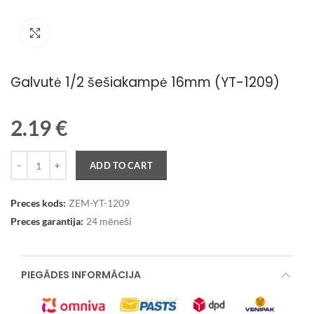
Palielināt attēlu
Galvutė 1/2 šešiakampė 16mm (YT-1209)
2.19
€
Quantity
ADD TO CART
Preces kods:
ZEM-YT-1209
Preces garantija:
24 mēneši
PIEGĀDES INFORMĀCIJA