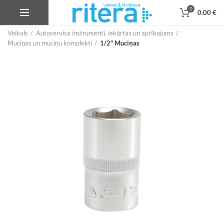
0
0.00
€
Veikals
Autoservisa instrumenti, iekārtas un aprīkojums
Muciņas un muciņu komplekti
1/2" Muciņas