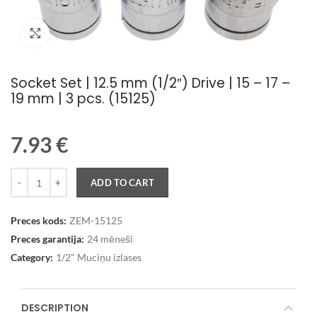
Palielināt attēlu
Socket Set | 12.5 mm (1/2″) Drive | 15 – 17 –
19 mm | 3 pcs. (15125)
7.93
€
Quantity
ADD TO CART
Preces kods:
ZEM-15125
Preces garantija:
24 mēneši
Category:
1/2" Muciņu izlases
DESCRIPTION