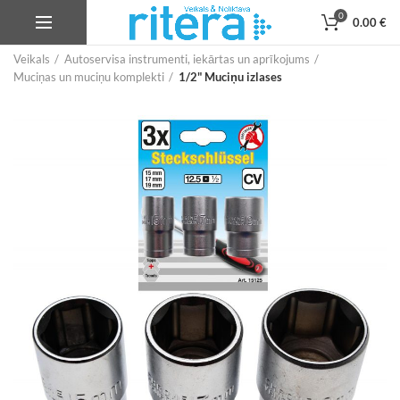
0
0.00
€
Veikals
Autoservisa instrumenti, iekārtas un aprīkojums
Muciņas un muciņu komplekti
1/2" Muciņu izlases