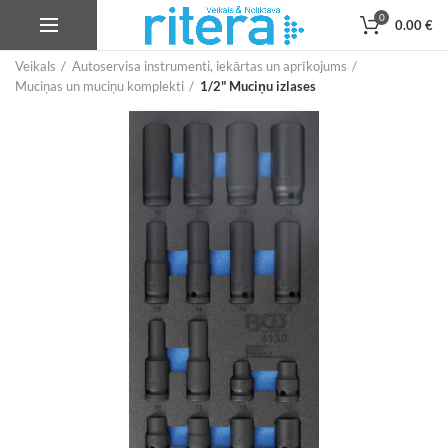
0
0.00
€
Veikals
Autoservisa instrumenti, iekārtas un aprīkojums
Muciņas un muciņu komplekti
1/2" Muciņu izlases