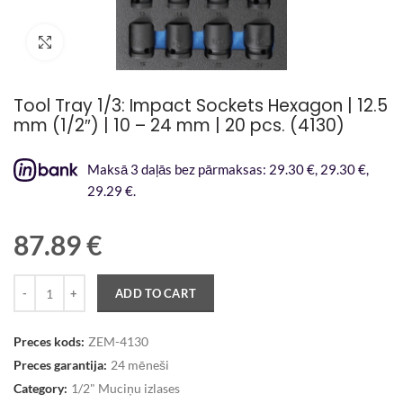
Palielināt attēlu
Tool Tray 1/3: Impact Sockets Hexagon | 12.5
mm (1/2″) | 10 – 24 mm | 20 pcs. (4130)
Maksā 3 daļās bez pārmaksas: 29.30 €, 29.30 €,
29.29 €.
87.89
€
Quantity
ADD TO CART
Preces kods:
ZEM-4130
Preces garantija:
24 mēneši
Category:
1/2" Muciņu izlases