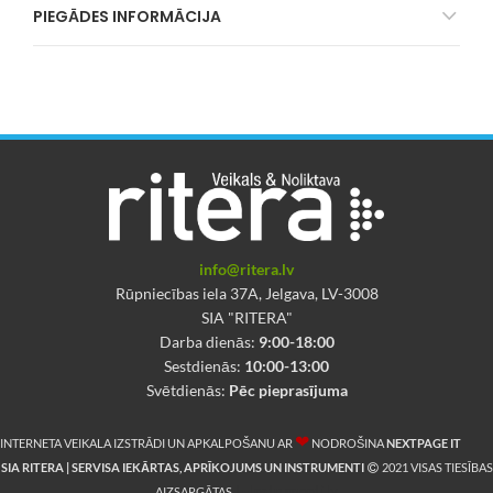
PIEGĀDES INFORMĀCIJA
info@ritera.lv
Rūpniecības iela 37A, Jelgava, LV-3008
SIA "RITERA"
Darba dienās:
9:00-18:00
Sestdienās:
10:00-13:00
Svētdienās:
Pēc pieprasījuma
❤
INTERNETA VEIKALA IZSTRĀDI UN APKALPOŠANU AR
NODROŠINA
NEXTPAGE IT
SIA RITERA | SERVISA IEKĀRTAS, APRĪKOJUMS UN INSTRUMENTI
2021 VISAS TIESĪBAS
E-Instrumenti.lv
AIZSARGĀTAS