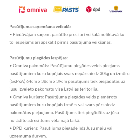
Pasūtījuma saņemšana veikalā:
• Piedāvājam saņemt pasūtīto preci arī veikalā noliktavā kur
to iespējams arī apskatīt pirms pasūtījuma veikšanas.
Pasūtījumu piegādes iespējas:
• Omniva pakomāts: Pasūtījumu piegādes veids pieejams
pasūtījumiem kuru kopējais svars nepārsniedz 30kg un izmēru
(GxPxA) 64cm x 38cm x 39cm pasūtījums tiek piegādātas uz
jūsu izvēlēto pakomatu visā Latvijas teritorijā.
• Omniva kurjers: Pasūtījuma piegādes veids piemērots
pasūtījumiem kuru kopējais izmērs vai svars pārsniedz
pakomātos pieļaujamo. Pasūtījums tiek piegādāts uz jūsu
norādīto adresi Jums vēlamajā laikā.
• DPD kurjers: Pasūtījuma piegāde līdz Jūsu māju vai
uzņēmuma durvīm.