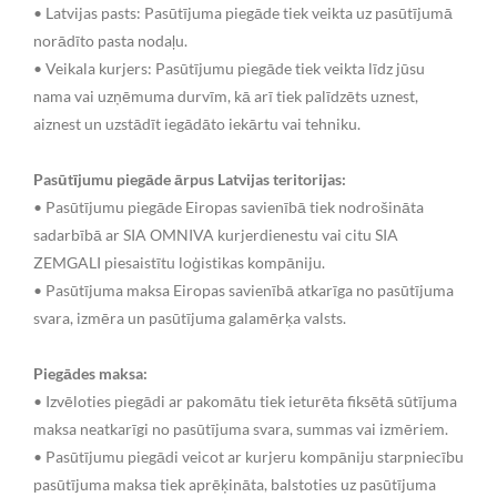
• Latvijas pasts: Pasūtījuma piegāde tiek veikta uz pasūtījumā
norādīto pasta nodaļu.
• Veikala kurjers: Pasūtījumu piegāde tiek veikta līdz jūsu
nama vai uzņēmuma durvīm, kā arī tiek palīdzēts uznest,
aiznest un uzstādīt iegādāto iekārtu vai tehniku.
Pasūtījumu piegāde ārpus Latvijas teritorijas:
• Pasūtījumu piegāde Eiropas savienībā tiek nodrošināta
sadarbībā ar SIA OMNIVA kurjerdienestu vai citu SIA
ZEMGALI piesaistītu loģistikas kompāniju.
• Pasūtījuma maksa Eiropas savienībā atkarīga no pasūtījuma
svara, izmēra un pasūtījuma galamērķa valsts.
Piegādes maksa:
• Izvēloties piegādi ar pakomātu tiek ieturēta fiksētā sūtījuma
maksa neatkarīgi no pasūtījuma svara, summas vai izmēriem.
• Pasūtījumu piegādi veicot ar kurjeru kompāniju starpniecību
pasūtījuma maksa tiek aprēķināta, balstoties uz pasūtījuma