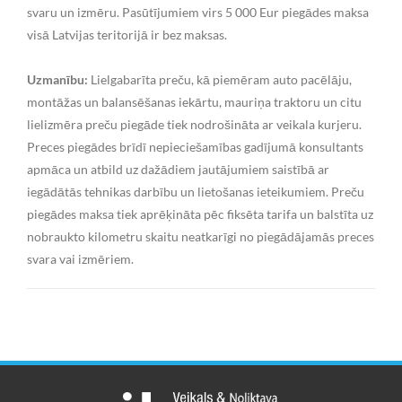
svaru un izmēru. Pasūtījumiem virs 5 000 Eur piegādes maksa
visā Latvijas teritorijā ir bez maksas.
Uzmanību:
Lielgabarīta preču, kā piemēram auto pacēlāju,
montāžas un balansēšanas iekārtu, mauriņa traktoru un citu
lielizmēra preču piegāde tiek nodrošināta ar veikala kurjeru.
Preces piegādes brīdī nepieciešamības gadījumā konsultants
apmāca un atbild uz dažādiem jautājumiem saistībā ar
iegādātās tehnikas darbību un lietošanas ieteikumiem. Preču
piegādes maksa tiek aprēķināta pēc fiksēta tarifa un balstīta uz
nobraukto kilometru skaitu neatkarīgi no piegādājamās preces
svara vai izmēriem.