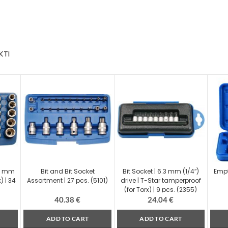
KTI
10 mm
Bit and Bit Socket
Bit Socket | 6.3 mm (1/4″)
Empt
) | 34
Assortment | 27 pcs. (5101)
drive | T-Star tamperproof
(for Torx) | 9 pcs. (2355)
40.38
€
24.04
€
ADD TO CART
ADD TO CART