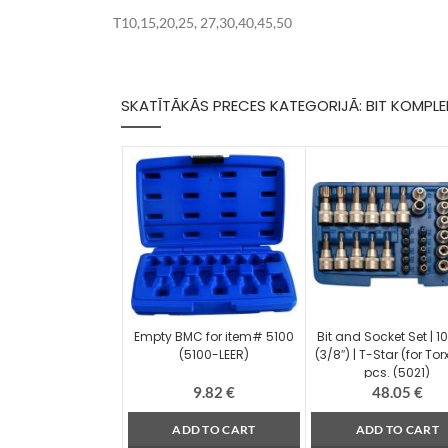
T10,15,20,25, 27,30,40,45,50
SKATĪTĀKĀS PRECES KATEGORIJĀ: BIT KOMPLE
Empty BMC for item# 5100
Bit and Socket Set | 
(5100-LEER)
(3/8″) | T-Star (for Torx
pcs. (5021)
9.82
€
48.05
€
ADD TO CART
ADD TO CART