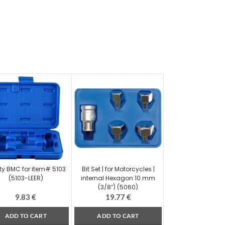
y BMC for item# 5103
Bit Set | for Motorcycles |
(5103-LEER)
internal Hexagon 10 mm
(3/8″) (5060)
9.83
€
19.77
€
ADD TO CART
ADD TO CART