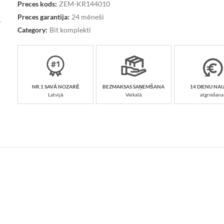
Preces kods:
ZEM-KR144010
Preces garantija:
24 mēneši
Category:
Bit komplekti
NR.1 SAVĀ NOZARĒ
BEZMAKSAS SAŅEMŠANA
14 DIENU NA
Latvijā
Veikalā
atgriešana