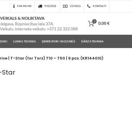
PAR MUMS
PIEGĀDE
LĪZINGS
KONTAKTI
VEIKALS & NOLIKTAVA
0
0.00
€
Jelgava, Rūpniecības iela 37A
Veikals, interneta veikals: +371 22 322 088
DISKI
LUMAG TEHNIKA
ĢENERATORI UN DZINĒJI
DĀRZA TEHNIKA
rive | T-Star (for Torx) T10 – T50 | 9 pcs. (KR144010)
T-Star