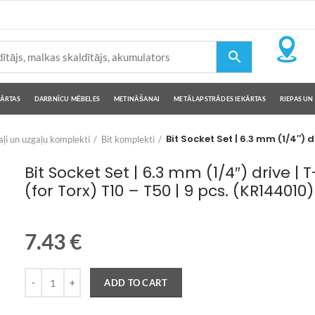
KĀRTAS
DARBNĪCU MĒBELES
METINĀŠANAI
METĀLAPSTRĀDES IEKĀRTAS
RIEPAS UN 
Bit Socket Set | 6.3 mm (1/4″) d
ļi un uzgaļu komplekti
Bit komplekti
Bit Socket Set | 6.3 mm (1/4″) drive | 
(for Torx) T10 – T50 | 9 pcs. (KR144010)
7.43
€
Quantity
ADD TO CART