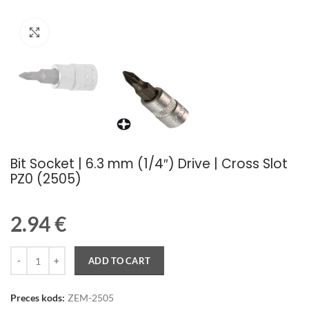
Palielināt attēlu
Bit Socket | 6.3 mm (1/4″) Drive | Cross Slot
PZ0 (2505)
2.94
€
Quantity
ADD TO CART
Preces kods:
ZEM-2505