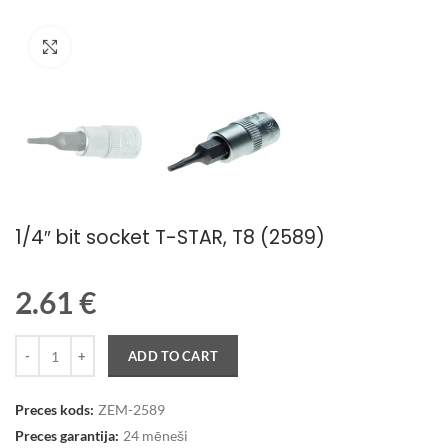
Palielināt attēlu
1/4″ bit socket T-STAR, T8 (2589)
2.61
€
Quantity
ADD TO CART
Preces kods:
ZEM-2589
Preces garantija:
24 mēneši