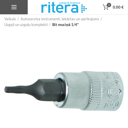
0
0.00
€
Veikals
Autoservisa instrumenti, iekārtas un aprīkojums
Uzgaļi un uzgaļu komplekti
Bit muciņā 1/4"