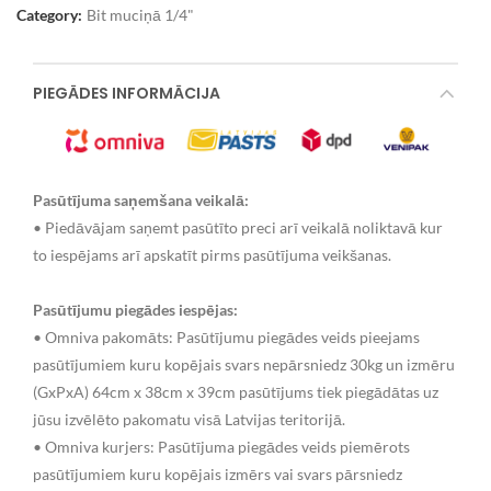
Category:
Bit muciņā 1/4"
PIEGĀDES INFORMĀCIJA
Pasūtījuma saņemšana veikalā:
• Piedāvājam saņemt pasūtīto preci arī veikalā noliktavā kur
to iespējams arī apskatīt pirms pasūtījuma veikšanas.
Pasūtījumu piegādes iespējas:
• Omniva pakomāts: Pasūtījumu piegādes veids pieejams
pasūtījumiem kuru kopējais svars nepārsniedz 30kg un izmēru
(GxPxA) 64cm x 38cm x 39cm pasūtījums tiek piegādātas uz
jūsu izvēlēto pakomatu visā Latvijas teritorijā.
• Omniva kurjers: Pasūtījuma piegādes veids piemērots
pasūtījumiem kuru kopējais izmērs vai svars pārsniedz