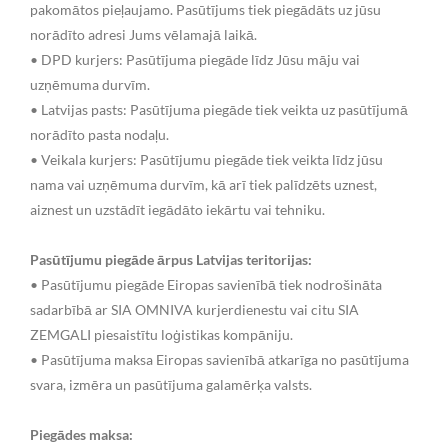
pakomātos pieļaujamo. Pasūtījums tiek piegādāts uz jūsu
norādīto adresi Jums vēlamajā laikā.
• DPD kurjers: Pasūtījuma piegāde līdz Jūsu māju vai
uzņēmuma durvīm.
• Latvijas pasts: Pasūtījuma piegāde tiek veikta uz pasūtījumā
norādīto pasta nodaļu.
• Veikala kurjers: Pasūtījumu piegāde tiek veikta līdz jūsu
nama vai uzņēmuma durvīm, kā arī tiek palīdzēts uznest,
aiznest un uzstādīt iegādāto iekārtu vai tehniku.
Pasūtījumu piegāde ārpus Latvijas teritorijas:
• Pasūtījumu piegāde Eiropas savienībā tiek nodrošināta
sadarbībā ar SIA OMNIVA kurjerdienestu vai citu SIA
ZEMGALI piesaistītu loģistikas kompāniju.
• Pasūtījuma maksa Eiropas savienībā atkarīga no pasūtījuma
svara, izmēra un pasūtījuma galamērķa valsts.
Piegādes maksa: