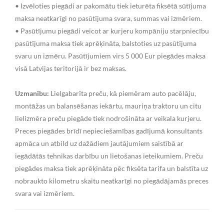
• Izvēloties piegādi ar pakomātu tiek ieturēta fiksētā sūtījuma
maksa neatkarīgi no pasūtījuma svara, summas vai izmēriem.
• Pasūtījumu piegādi veicot ar kurjeru kompāniju starpniecību
pasūtījuma maksa tiek aprēķināta, balstoties uz pasūtījuma
svaru un izmēru. Pasūtījumiem virs 5 000 Eur piegādes maksa
visā Latvijas teritorijā ir bez maksas.
Uzmanību:
Lielgabarīta preču, kā piemēram auto pacēlāju,
montāžas un balansēšanas iekārtu, mauriņa traktoru un citu
lielizmēra preču piegāde tiek nodrošināta ar veikala kurjeru.
Preces piegādes brīdī nepieciešamības gadījumā konsultants
apmāca un atbild uz dažādiem jautājumiem saistībā ar
iegādātās tehnikas darbību un lietošanas ieteikumiem. Preču
piegādes maksa tiek aprēķināta pēc fiksēta tarifa un balstīta uz
nobraukto kilometru skaitu neatkarīgi no piegādājamās preces
svara vai izmēriem.