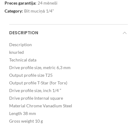
Preces garantija:
24 mēneši
Category:
Bit muciņā 1/4"
DESCRIPTION
Description
knurled
Technical data
Drive profile size, metric 6,3 mm
Output profile size T25
Output profile T-Star (for Torx)
Drive profile size, inch 1/4 ”
Drive profile Internal square
Material Chrome Vanadium Steel
Length 38 mm
Gross weight 10 g