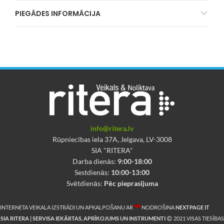
PIEGĀDES INFORMĀCIJA
info@ritera.lv
Rūpniecības iela 37A, Jelgava, LV-3008
SIA "RITERA"
Darba dienās:
9:00-18:00
Sestdienās:
10:00-13:00
Svētdienās:
Pēc pieprasījuma
❤
INTERNETA VEIKALA IZSTRĀDI UN APKALPOŠANU AR
NODROŠINA
NEXTPAGE IT
SIA RITERA | SERVISA IEKĀRTAS, APRĪKOJUMS UN INSTRUMENTI
2021 VISAS TIESĪBAS