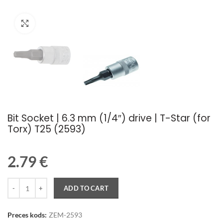
Palielināt attēlu
Bit Socket | 6.3 mm (1/4″) drive | T-Star (for
Torx) T25 (2593)
2.79
€
Quantity
ADD TO CART
Preces kods:
ZEM-2593