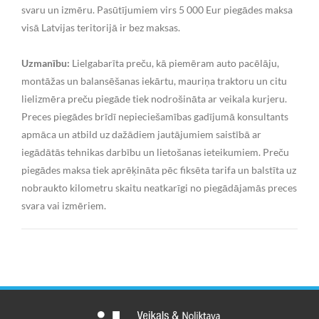
svaru un izmēru. Pasūtījumiem virs 5 000 Eur piegādes maksa
visā Latvijas teritorijā ir bez maksas.
Uzmanību:
Lielgabarīta preču, kā piemēram auto pacēlāju,
montāžas un balansēšanas iekārtu, mauriņa traktoru un citu
lielizmēra preču piegāde tiek nodrošināta ar veikala kurjeru.
Preces piegādes brīdī nepieciešamības gadījumā konsultants
apmāca un atbild uz dažādiem jautājumiem saistībā ar
iegādātās tehnikas darbību un lietošanas ieteikumiem. Preču
piegādes maksa tiek aprēķināta pēc fiksēta tarifa un balstīta uz
nobraukto kilometru skaitu neatkarīgi no piegādājamās preces
svara vai izmēriem.