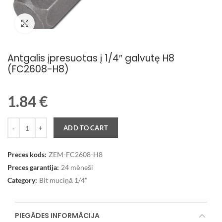
Palielināt attēlu
Antgalis įpresuotas į 1/4″ galvutę H8
(FC2608-H8)
1.84
€
Quantity
ADD TO CART
Preces kods:
ZEM-FC2608-H8
Preces garantija:
24 mēneši
Category:
Bit muciņā 1/4"
PIEGĀDES INFORMĀCIJA