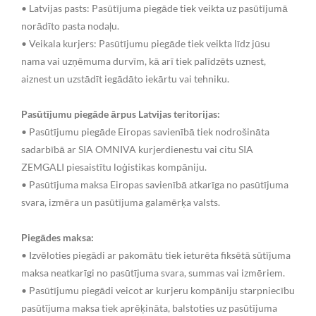
• Latvijas pasts: Pasūtījuma piegāde tiek veikta uz pasūtījumā
norādīto pasta nodaļu.
• Veikala kurjers: Pasūtījumu piegāde tiek veikta līdz jūsu
nama vai uzņēmuma durvīm, kā arī tiek palīdzēts uznest,
aiznest un uzstādīt iegādāto iekārtu vai tehniku.
Pasūtījumu piegāde ārpus Latvijas teritorijas:
• Pasūtījumu piegāde Eiropas savienībā tiek nodrošināta
sadarbībā ar SIA OMNIVA kurjerdienestu vai citu SIA
ZEMGALI piesaistītu loģistikas kompāniju.
• Pasūtījuma maksa Eiropas savienībā atkarīga no pasūtījuma
svara, izmēra un pasūtījuma galamērķa valsts.
Piegādes maksa:
• Izvēloties piegādi ar pakomātu tiek ieturēta fiksētā sūtījuma
maksa neatkarīgi no pasūtījuma svara, summas vai izmēriem.
• Pasūtījumu piegādi veicot ar kurjeru kompāniju starpniecību
pasūtījuma maksa tiek aprēķināta, balstoties uz pasūtījuma