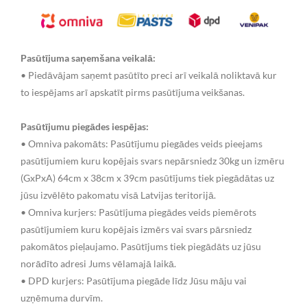
Pasūtījuma saņemšana veikalā:
• Piedāvājam saņemt pasūtīto preci arī veikalā noliktavā kur
to iespējams arī apskatīt pirms pasūtījuma veikšanas.
Pasūtījumu piegādes iespējas:
• Omniva pakomāts: Pasūtījumu piegādes veids pieejams
pasūtījumiem kuru kopējais svars nepārsniedz 30kg un izmēru
(GxPxA) 64cm x 38cm x 39cm pasūtījums tiek piegādātas uz
jūsu izvēlēto pakomatu visā Latvijas teritorijā.
• Omniva kurjers: Pasūtījuma piegādes veids piemērots
pasūtījumiem kuru kopējais izmērs vai svars pārsniedz
pakomātos pieļaujamo. Pasūtījums tiek piegādāts uz jūsu
norādīto adresi Jums vēlamajā laikā.
• DPD kurjers: Pasūtījuma piegāde līdz Jūsu māju vai
uzņēmuma durvīm.