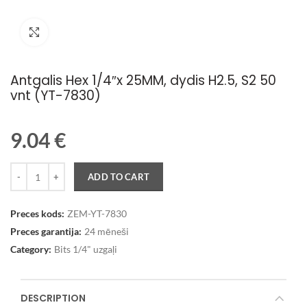
Palielināt attēlu
Antgalis Hex 1/4″x 25MM, dydis H2.5, S2 50
vnt (YT-7830)
9.04
€
Quantity
ADD TO CART
Preces kods:
ZEM-YT-7830
Preces garantija:
24 mēneši
Category:
Bits 1/4" uzgaļi
DESCRIPTION