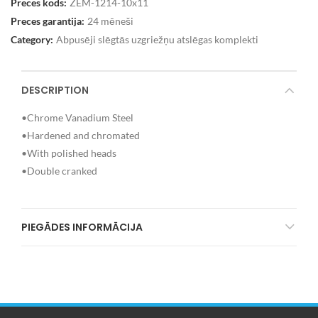
Preces kods:
ZEM-1214-10x11
Preces garantija:
24 mēneši
Category:
Abpusēji slēgtās uzgriežņu atslēgas komplekti
DESCRIPTION
•Chrome Vanadium Steel
•Hardened and chromated
•With polished heads
•Double cranked
PIEGĀDES INFORMĀCIJA