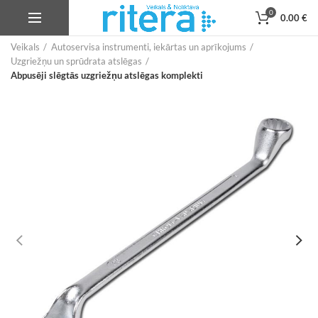
0
0.00
€
Veikals
Autoservisa instrumenti, iekārtas un aprīkojums
Uzgriežņu un sprūdrata atslēgas
Abpusēji slēgtās uzgriežņu atslēgas komplekti