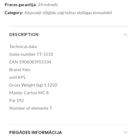
Preces garantija:
24 mēneši
Category:
Abpusēji slēgtās uzgriežņu atslēgas komplekti
DESCRIPTION
Technical data
Index number YT-5533
EAN 5906083955334
Brand Yato
unit KPL
Gross Weight (kg) 1.1250
Master Carton MC 8
Pal 192
Number of elements 7
PIEGĀDES INFORMĀCIJA