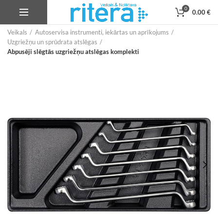
0
0.00
€
Veikals
Autoservisa instrumenti, iekārtas un aprīkojums
Uzgriežņu un sprūdrata atslēgas
Abpusēji slēgtās uzgriežņu atslēgas komplekti