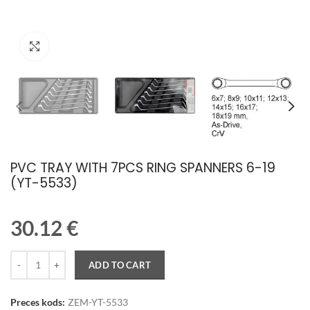
Palielināt attēlu
PVC TRAY WITH 7PCS RING SPANNERS 6-19
(YT-5533)
30.12
€
Quantity
ADD TO CART
Preces kods:
ZEM-YT-5533