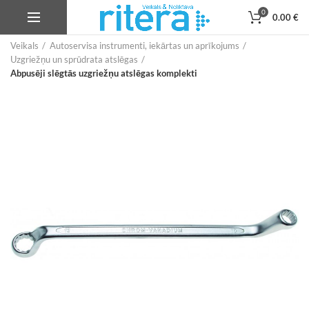
0
0.00
€
Veikals
Autoservisa instrumenti, iekārtas un aprīkojums
Uzgriežņu un sprūdrata atslēgas
Abpusēji slēgtās uzgriežņu atslēgas komplekti