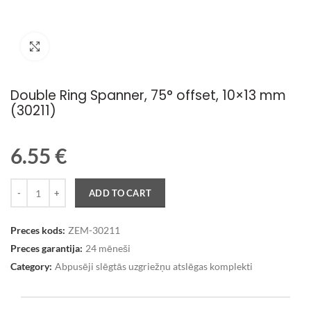
Palielināt attēlu
Double Ring Spanner, 75° offset, 10×13 mm
(30211)
6.55
€
Quantity
ADD TO CART
Preces kods:
ZEM-30211
Preces garantija:
24 mēneši
Category:
Abpusēji slēgtās uzgriežņu atslēgas komplekti