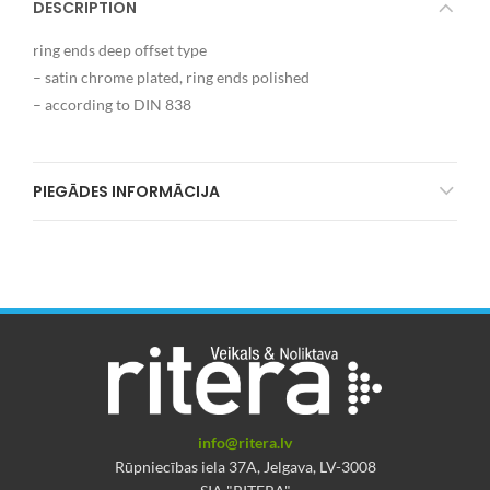
DESCRIPTION
ring ends deep offset type
– satin chrome plated, ring ends polished
– according to DIN 838
PIEGĀDES INFORMĀCIJA
info@ritera.lv
Rūpniecības iela 37A, Jelgava, LV-3008