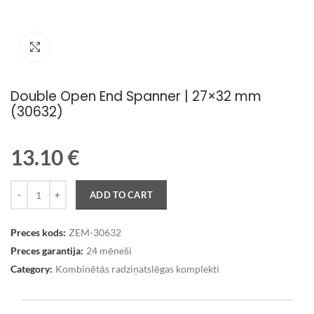
Palielināt attēlu
Double Open End Spanner | 27×32 mm
(30632)
13.10
€
Quantity
ADD TO CART
Preces kods:
ZEM-30632
Preces garantija:
24 mēneši
Category:
Kombinētās radziņatslēgas komplekti