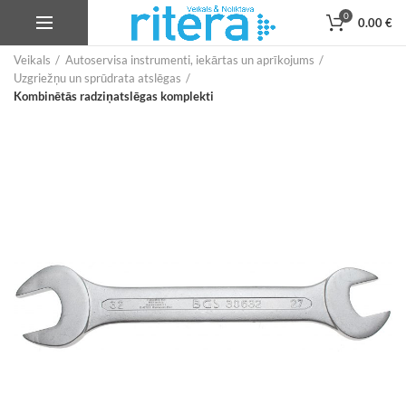
0
0.00
€
Veikals
Autoservisa instrumenti, iekārtas un aprīkojums
Uzgriežņu un sprūdrata atslēgas
Kombinētās radziņatslēgas komplekti