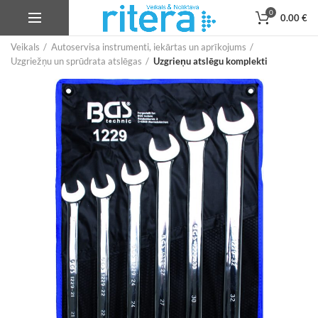
0
0.00
€
Veikals
Autoservisa instrumenti, iekārtas un aprīkojums
Uzgriežņu un sprūdrata atslēgas
Uzgrieņu atslēgu komplekti