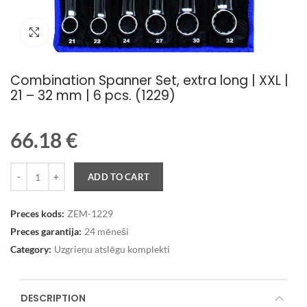
Palielināt attēlu
Combination Spanner Set, extra long | XXL |
21 – 32 mm | 6 pcs. (1229)
66.18
€
Quantity
ADD TO CART
Preces kods:
ZEM-1229
Preces garantija:
24 mēneši
Category:
Uzgrieņu atslēgu komplekti
DESCRIPTION