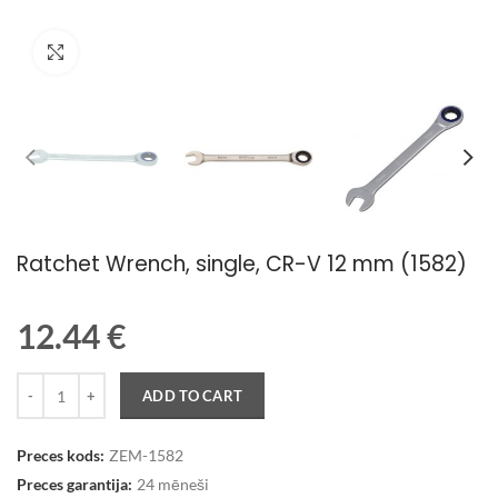
Palielināt attēlu
Ratchet Wrench, single, CR-V 12 mm (1582)
12.44
€
Quantity
ADD TO CART
Preces kods:
ZEM-1582
Preces garantija:
24 mēneši