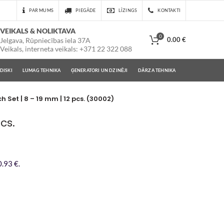
PAR MUMS
PIEGĀDE
LĪZINGS
KONTAKTI
VEIKALS & NOLIKTAVA
0
0.00
€
Jelgava, Rūpniecības iela 37A
Veikals, interneta veikals: +371 22 322 088
DISKI
LUMAG TEHNIKA
ĢENERATORI UN DZINĒJI
DĀRZA TEHNIKA
 Set | 8 – 19 mm | 12 pcs. (30002)
cs.
.93 €.