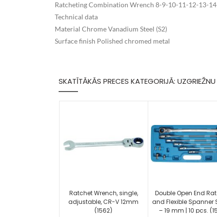
Ratcheting Combination Wrench 8-9-10-11-12-13-1
Technical data
Material Chrome Vanadium Steel (S2)
Surface finish Polished chromed metal
SKATĪTĀKĀS PRECES KATEGORIJĀ: UZGRIEŽN
Ratchet Wrench, single,
Double Open End Rat
adjustable, CR-V 12mm
and Flexible Spanner S
(1562)
– 19 mm | 10 pcs. (1