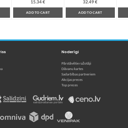
15.34
€
32.49
€
ADD TO CART
ADD TO CART
viss
Noderīgi
Pārstāvētie ražotāji
na
Dāvanu kartes
Sadarbības partneriem
Akcijas preces
Top preces