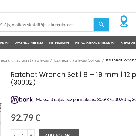
KĀRTAS
DARBNĪCU MĒBELES
METINĀŠANAI
METĀLAPSTRĀDES IEKĀRTAS
RIEPAS UN 
Ratchet Wrench
iežņu un sprūdrata atslēgas
Uzgriežnu atslēgas Colīgas
Ratchet Wrench Set | 8 – 19 mm | 12 p
(30002)
Maksā 3 daļās bez pārmaksas: 30.93 €, 30.93 €, 30
92.79
€
Quantity
ADD TO CART