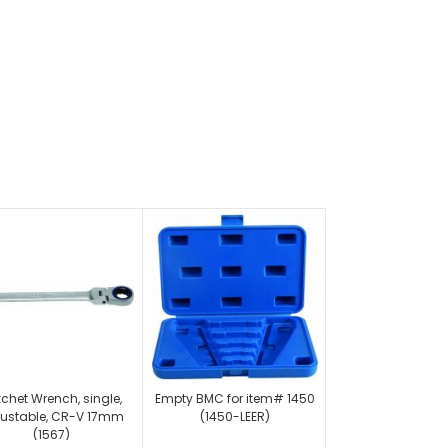
chet Wrench, single,
Empty BMC for item# 1450
ustable, CR-V 17mm
(1450-LEER)
(1567)