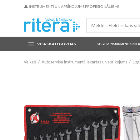
INSTRUMENTI UN APRĪKOJUMS PROFESIONĀĻIEM!
VISAS KATEGORIJAS
SERVISA INSTRUMENTI UN IE
Veikals
Autoservisa instrumenti, iekārtas un aprīkojums
Uzgr