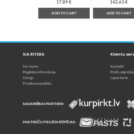
17.89
€
142.63
€
ADD TO CART
ADD TO CART
SIA RITERA
Klientu ser
Par mums
Kontakti
Piegādes informācija
Preču atgrieša
Līzings
Lapas karte
Privātuma politika
Dārza tehnika
SADARBĪBAS PARTNERI:
PAR PREČU PIEGĀDI RŪPĒJAS: