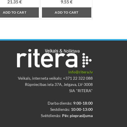
21.35
€
9.55
€
ADD TO CART
ADD TO CART
info@ritera.lv
Veikals, interneta veikals: +371 22 322 088
Rūpniecības iela 37A, Jelgava, LV-3008
SIA "RITERA"
Darba dienās:
9:00-18:00
Sestdienās:
10:00-13:00
Svētdienās:
Pēc pieprasījuma