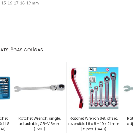
4-15-16-17-18-19 mm
U ATSLĒGAS COLĪGAS
chet
Ratchet Wrench, single,
Ratchet Wrench Set, offset,
Rat
et | 8
adjustable, CR-V 8mm
reversible | 6 x 8 – 19 x 21 mm
adj
541)
(1558)
| 5 pcs. (1448)