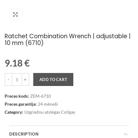
Palielināt attēlu
Ratchet Combination Wrench | adjustable |
10 mm (6710)
9.18
€
Quantity
ADD TO CART
Preces kods:
ZEM-6710
Preces garantija:
24 mēneši
Category:
Uzgriežnu atslēgas Colīgas
DESCRIPTION