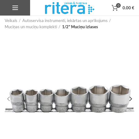
0
0.00
€
Veikals
Autoservisa instrumenti, iekārtas un aprīkojums
Muciņas un muciņu komplekti
1/2" Muciņu izlases