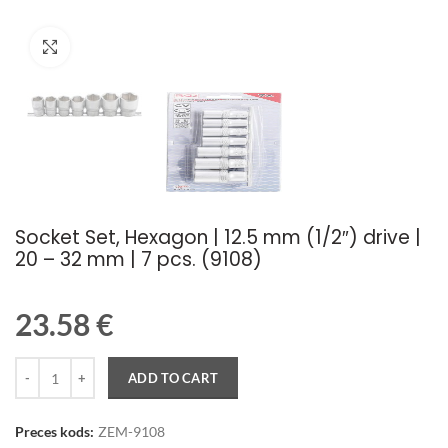
Palielināt attēlu
Socket Set, Hexagon | 12.5 mm (1/2″) drive |
20 – 32 mm | 7 pcs. (9108)
23.58
€
Quantity
ADD TO CART
Preces kods:
ZEM-9108