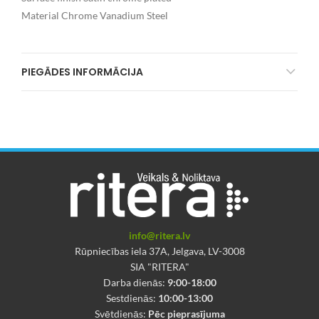
Material Chrome Vanadium Steel
PIEGĀDES INFORMĀCIJA
info@ritera.lv
Rūpniecības iela 37A, Jelgava, LV-3008
SIA "RITERA"
Darba dienās:
9:00-18:00
Sestdienās:
10:00-13:00
Svētdienās:
Pēc pieprasījuma