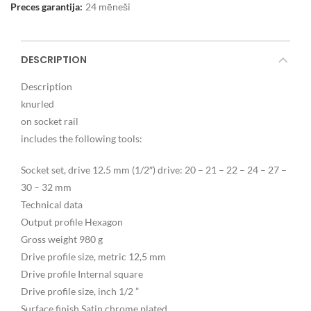
Preces garantija:
24 mēneši
DESCRIPTION
Description
knurled
on socket rail
includes the following tools:
Socket set, drive 12.5 mm (1/2″) drive: 20 – 21 – 22 – 24 – 27 –
30 – 32 mm
Technical data
Output profile Hexagon
Gross weight 980 g
Drive profile size, metric 12,5 mm
Drive profile Internal square
Drive profile size, inch 1/2 ”
Surface finish Satin chrome plated